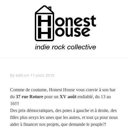
Skip
to
content
Honest House
Indie Rock Collective
Byline
By
edit
on
11 août 2015
Comme de coutume, Honest House vous convie à son bar
du
37 rue Roture
pour un
XV août
endiablé, du 13 au
16!!!
Des prix démocratiques, des potes à gauche et à droite, des
filles plus sexys les unes que les autres, et tout ça pour nous
aider à financer nos projets, que demande le peuple?!