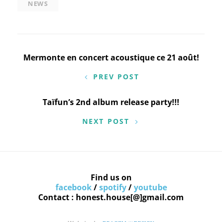
NEWS
Navigation
Mermonte en concert acoustique ce 21 août!
de
PREV POST
l’article
Taïfun’s 2nd album release party!!!
NEXT POST
Find us on
facebook
/
spotify
/
youtube
Contact : honest.house[@]gmail.com