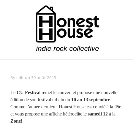
Skip
to
content
Honest House
Indie Rock Collective
Byline
By
edit
on
30 août 2015
Le
CU Festiva
l remet le couvert et propose une nouvelle
édition de son festival urbain du
10 au 13 septembre
.
Comme l’année dernière, Honest House est convié à la fête
et vous propose une affiche hétéroclite le
samedi 12
à la
Zone
!