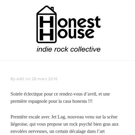
Skip
to
content
Honest House
Indie Rock Collective
Byline
By
edit
on
28 mars 2016
Soirée éclectique pour ce rendez-vous d’avril, et une
première espagnole pour la casa honesta !!!
Première escale avec Jet Lag, nouveau venu sur la scène
liégeoise, qui vous propose un rock psyché bien gras aux
envolées nerveuses, un certain décalage dans l’art