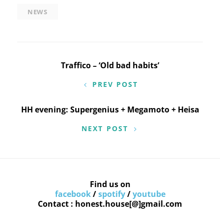
NEWS
Navigation
Traffico – ‘Old bad habits’
de
PREV POST
l’article
HH evening: Supergenius + Megamoto + Heisa
NEXT POST
Find us on
facebook
/
spotify
/
youtube
Contact : honest.house[@]gmail.com