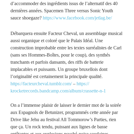
d’accommoder des ingrédients issus de l’alternatif des 40
dernières années. Spacemen Three versus Sonic Youth
sauce shoegaze?
https://www.facebook.com/
jetlag.be/
Débarquera ensuite Facteur Cheval, un assemblage musical
aussi organique et coloré que le Palais Idéal. Une
construction improbable entre les textes surréalistes de Carl
(sans ses Hommes-Boîtes, pour le coup), des synthés
tranchants et parfois dansants, des riffs de batterie
implacables et puissants. Un groupe bruxellois dont
l’originalité est certainement la principale q
ualité.
https://
facteurcheval.tumblr.com/
–
https://
krocketrecords.bandcamp.com
/album/crassette-n-1
On a l’immense plaisir de laisser le dernier mot de la soirée
aux Espagnols de Betunizer, programmés cette année par
Drive like Jehu au festival All Tommorow’s Parties, rien
que ça. Un rock tendu, puissant aux lignes de basse
entêtantes et aux explosions psyché-noise soudaines,